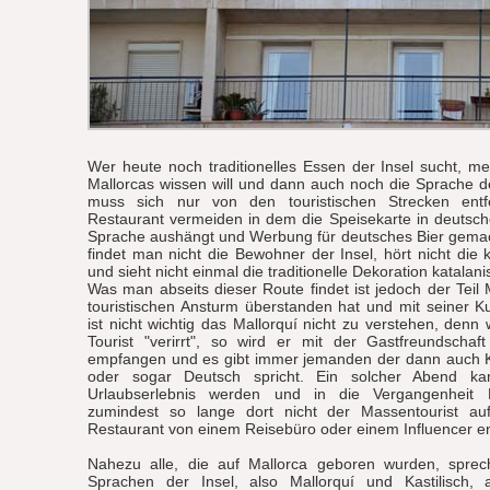
Wer heute noch traditionelles Essen der Insel sucht, me
Mallorcas wissen will und dann auch noch die Sprache der
muss sich nur von den touristischen Strecken ent
Restaurant vermeiden in dem die Speisekarte in deutsch
Sprache aushängt und Werbung für deutsches Bier gemac
findet man nicht die Bewohner der Insel, hört nicht die 
und sieht nicht einmal die traditionelle Dekoration katalan
Was man abseits dieser Route findet ist jedoch der Teil 
touristischen Ansturm überstanden hat und mit seiner Kul
ist nicht wichtig das Mallorquí nicht zu verstehen, denn 
Tourist "verirrt", so wird er mit der Gastfreundschaf
empfangen und es gibt immer jemanden der dann auch Ka
oder sogar Deutsch spricht. Ein solcher Abend k
Urlaubserlebnis werden und in die Vergangenheit M
zumindest so lange dort nicht der Massentourist au
Restaurant von einem Reisebüro oder einem Influencer en
Nahezu alle, die auf Mallorca geboren wurden, spreche
Sprachen der Insel, also Mallorquí und Kastilisch,