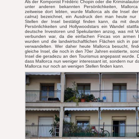
Als der Komponist Frédéric Chopin oder die Kriminalautori
unter anderen bekannten Persönlichkeiten, Mallorc
zeitweise dort lebten, wurde Mallorca als die Insel de
calma
) bezeichnet, ein Ausdruck den man heute nur
Stellen der Insel bestätigt finden kann, da mit deu
Persönlichkeiten und Hollywoodstars ein Wandel stattf
deutsche Investoren und Spekulanten anzog, was mit Vo
verbunden war, da die einfachen Fincas von armen
wurden und die landwirtschaftlichen Flächen sich in pa
verwandelten. Wer daher heute Mallorca besucht, find
gleiche Insel, die noch in den 70er Jahren existierte, so
Insel die geradezu an den Tourismus angepasst wurde. D
dass Mallorca nun weniger interessant ist, sondern nur 
Mallorca nur noch an wenigen Stellen finden kann.