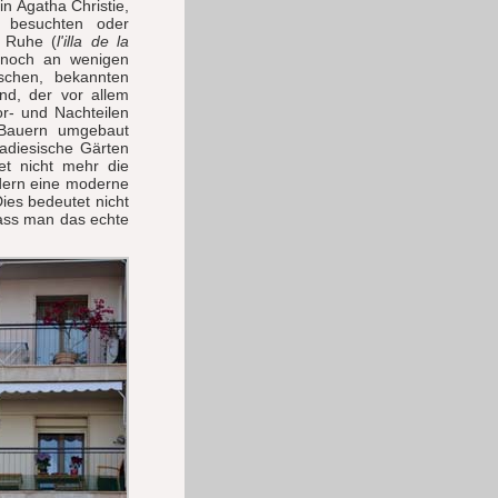
n Agatha Christie,
a besuchten oder
r Ruhe (
l'illa de la
 noch an wenigen
tschen, bekannten
and, der vor allem
r- und Nachteilen
 Bauern umgebaut
radiesische Gärten
et nicht mehr die
ndern eine moderne
ies bedeutet nicht
dass man das echte