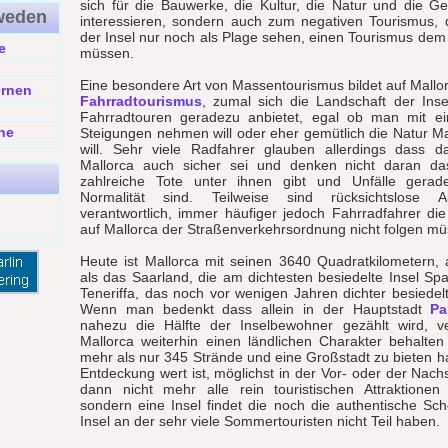
sich für die Bauwerke, die Kultur, die Natur und die Ge
weden
interessieren, sondern auch zum negativen Tourismus,
der Insel nur noch als Plage sehen, einen Tourismus dem 
e
müssen.
g
Eine besondere Art von Massentourismus bildet auf Mallorc
ernen
Fahrradtourismus
, zumal sich die Landschaft der Inse
Fahrradtouren geradezu anbietet, egal ob man mit e
ne
Steigungen nehmen will oder eher gemütlich die Natur M
will. Sehr viele Radfahrer glauben allerdings dass 
Mallorca auch sicher sei und denken nicht daran da
zahlreiche Tote unter ihnen gibt und Unfälle gerad
Normalität sind. Teilweise sind rücksichtslose Au
verantwortlich, immer häufiger jedoch Fahrradfahrer di
auf Mallorca der Straßenverkehrsordnung nicht folgen mü
Heute ist Mallorca mit seinen 3640 Quadratkilometern,
als das Saarland, die am dichtesten besiedelte Insel Spa
Teneriffa, das noch vor wenigen Jahren dichter besiedelt
Wenn man bedenkt dass allein in der Hauptstadt
Pa
nahezu die Hälfte der Inselbewohner gezählt wird, 
Mallorca weiterhin einen ländlichen Charakter behalten
mehr als nur 345 Strände und eine Großstadt zu bieten hat
Entdeckung wert ist, möglichst in der Vor- oder der Nac
dann nicht mehr alle rein touristischen Attraktione
sondern eine Insel findet die noch die authentische Schö
Insel an der sehr viele Sommertouristen nicht Teil haben.