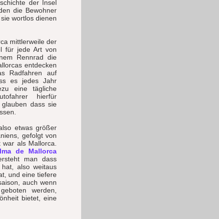
schichte der Insel
 den die Bewohner
sie wortlos dienen
a mittlerweile der
l für jede Art von
inem Rennrad die
allorcas entdecken
das Radfahren auf
ss es jedes Jahr
ezu eine tägliche
tofahrer hierfür
e glauben dass sie
ssen.
 also etwas größer
niens, gefolgt von
 war als Mallorca.
lma de Mallorca
versteht man dass
 hat, also weitaus
, und eine tiefere
hsaison, auch wenn
n geboten werden,
nheit bietet, eine