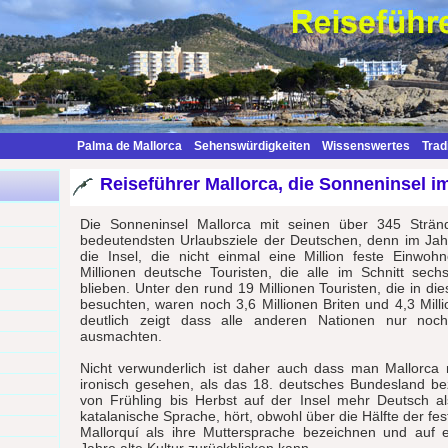
Palma de Mallorca
Sehenswürdigkeiten
Wissenswertes
Trad
Reiseführer Mallorca, die Sonneninsel i
Die Sonneninsel Mallorca mit seinen über 345 Strän
bedeutendsten Urlaubsziele der Deutschen, denn im Ja
die Insel, die nicht einmal eine Million feste Einwoh
Millionen deutsche Touristen, die alle im Schnitt sec
blieben. Unter den rund 19 Millionen Touristen, die in di
besuchten, waren noch 3,6 Millionen Briten und 4,3 Mill
deutlich zeigt dass alle anderen Nationen nur noch
ausmachten.
Nicht verwunderlich ist daher auch dass man Mallorca m
ironisch gesehen, als das 18. deutsches Bundesland b
von Frühling bis Herbst auf der Insel mehr Deutsch a
katalanische Sprache, hört, obwohl über die Hälfte der fe
Mallorquí als ihre Muttersprache bezeichnen und auf 