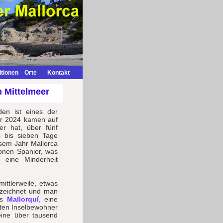
itionen
Orte
Kontakt
m Mittelmeer
den ist eines der
hr 2024 kamen auf
ner hat, über fünf
hs bis sieben Tage
esem Jahr Mallorca
ionen Spanier, was
 eine Minderheit
ittlerweile, etwas
ezeichnet und man
ls
Mallorquí
, eine
sten Inselbewohner
eine über tausend