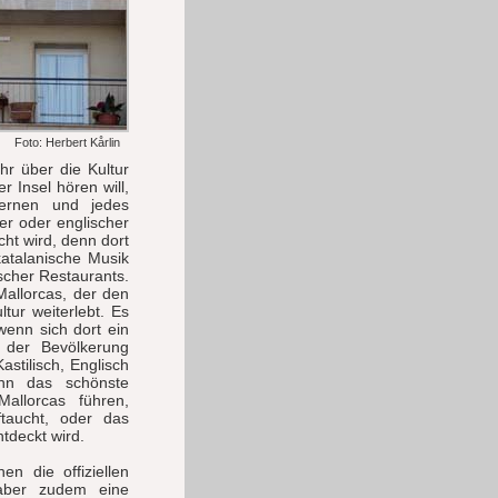
Foto: Herbert Kårlin
hr über die Kultur
 Insel hören will,
fernen und jedes
er oder englischer
ht wird, denn dort
katalanische Musik
ischer Restaurants.
Mallorcas, der den
tur weiterlebt. Es
wenn sich dort ein
t der Bevölkerung
stilisch, Englisch
ann das schönste
allorcas führen,
ftaucht, oder das
tdeckt wird.
n die offiziellen
 aber zudem eine